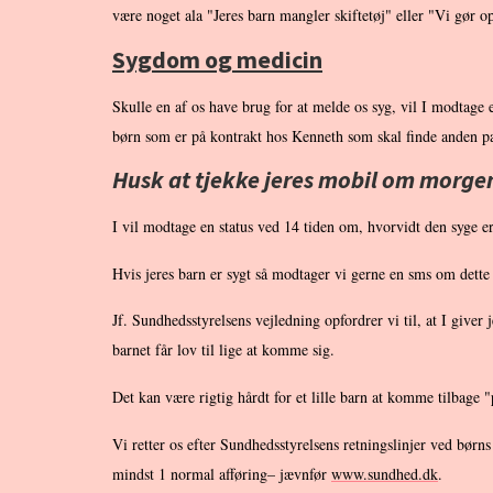
være noget ala "Jeres barn mangler skiftetøj" eller "Vi gør
Sygdom og medicin
Skulle en af os have brug for at melde os syg, vil I modtage
børn som er på kontrakt hos Kenneth som skal finde anden pas
Husk at tjekke jeres mobil om morge
I vil modtage en status ved 14 tiden om, hvorvidt den syge er
Hvis jeres barn er sygt så modtager vi gerne en sms om dette s
Jf. Sundhedsstyrelsens vejledning opfordrer vi til, at I giv
barnet får lov til lige at komme sig.
Det kan være rigtig hårdt for et lille barn at komme tilbage "
Vi retter os efter Sundhedsstyrelsens retningslinjer ved bør
mindst 1 normal afføring– jævnfør
www.sundhed.dk
.