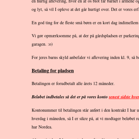
en hurtig aflevering, hvor en af os blot får barnet i armene og
og lyt, så vil I opleve at det går hurtigt over. Det er vores e
En god ting for de fleste små børn er en kort dag indimellem 
Vi gør opmærksomme på, at der på gårdspladsen er parkeringspl
garagen. :o)
For jeres barns skyld anbefaler vi aflevering inden kl. 9, så
Betaling for pladsen
Betalingen er forudbetalt alle årets 12 måneder
.
Beløbet indbetales så det er på vores konto
senest sidste hv
Kontonummer til betalingen står anført i den kontrakt I har und
hverdag i måneden, så I er sikre på, at vi modtager beløbet r
har Nordea.