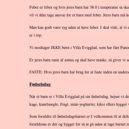
Feber er feber og hvis jeres barn har 38.0 i temperatur så sk
vil vi ikke tage ansvar for et barn med feber. Jeres barn må k
Man kan godt være syg uden at have feber. I skal vide, at vi e
er i top.
Vi modtager IKKE børn i Villa Evigglad, som har fået Panod
Er jeres barn ramt af astma og skal have maske, så giver vi s
FASTE: Hvis jeres barn har brug for at faste inden en undersø
Fødselsdag
Når et barn er i Villa Evigglad på sin fødselsdag, hejser vi
kage, kanelsnegle, frugt, mini-yoghurter, kiks) ellers hygger 
Som forældre til fødselsdagsbarnet er I velkommen til at delt
forældrene er der og hygger for så at gå uden at tage barnet 