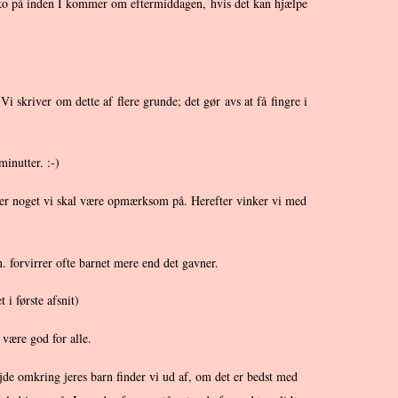
og sko på inden I kommer om eftermiddagen, hvis det kan hjælpe
 skriver om dette af flere grunde; det gør avs at få fingre i
inutter. :-)
r der noget vi skal være opmærksom på. Herefter vinker vi med
 forvirrer ofte barnet mere end det gavner.
 i første afsnit)
 være god for alle.
ejde omkring jeres barn finder vi ud af, om det er bedst med