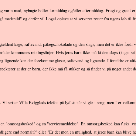
 varm mad, nybagte boller formiddag og/eller eftermiddag. Frugt og grønt er 
 madspild" og derfor vil I også opleve at vi serverer rester fra ugens løb til fr
jældent kage, saftevand, pålægschokolade og den slags, men det er ikke fordi vi
holder kommunes retningslinjer. Hvis jeres barn ikke må få den slags (kage, saft,
 og lignende kan der forekomme glasur, saftevand og lignende. I forældre er alt
espekterer at der er børn, der ikke må få sukker og så finder vi på noget andet d
et. Vi sætter Villa Evigglads telefon på lydløs når vi går i seng, men I er velk
 en "omsorgsbesked" og en "servicemeddelse". En omsorgsbesked kan f.eks. være 
dligere end normalt?" eller "Er det mon en mulighed, at jeres barn kan blive he