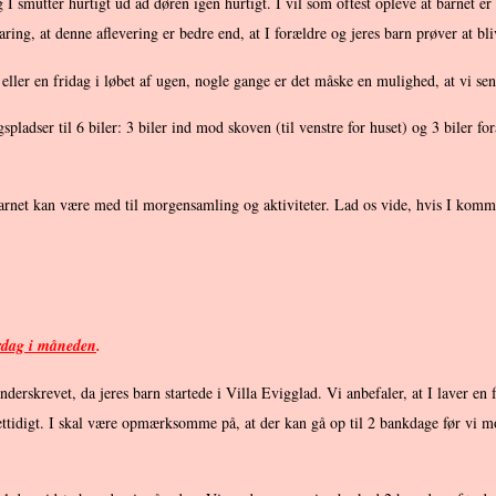
 I smutter hurtigt ud ad døren igen hurtigt. I vil som oftest opleve at barnet er 
rfaring, at denne aflevering er bedre end, at I forældre og jeres barn prøver at b
eller en fridag i løbet af ugen, nogle gange er det måske en mulighed, at vi sen
adser til 6 biler: 3 biler ind mod skoven (til venstre for huset) og 3 biler for
 barnet kan være med til morgensamling og aktiviteter. Lad os vide, hvis I komm
erdag i måneden
.
erskrevet, da jeres barn startede i Villa Evigglad. Vi anbefaler, at I laver en fa
ettidigt. I skal være opmærksomme på, at der kan gå op til 2 bankdage før vi mo