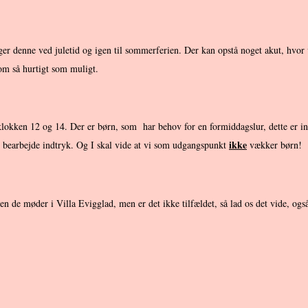
ger denne ved juletid og igen til sommerferien. Der kan opstå noget akut, hvor v
t om så hurtigt som muligt.
kken 12 og 14. Der er børn, som har behov for en formiddagslur, dette er indi
ikke
 at bearbejde indtryk. Og I skal vide at vi som udgangspunkt
vækker børn!
 de møder i Villa Evigglad, men er det ikke tilfældet, så lad os det vide, også 
r der eftermiddagsmad.