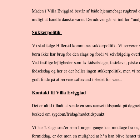
Maden i Villa Evigglad består af både hjemmebagt rugbrød og
muligt at handle danske varer. Derudover går vi ind for "undgå
Sukkerpolitik
Vi
skal følge Hillerød kommunes sukkerpolitik. Vi serverer s
børn ikke har brug for den slags og fordi vi selvfølgelig over
Ved festlige lejligheder som fx fødselsdage, fastelavn, påske
fødselsdag og her er der heller ingen sukkerpolitik, men vi r
godt finde på at servere saftevand i stedet for vand.
Kontakt til Villa Evigglad
Det er altid tilladt at sende en sms uanset tidspunkt på døgn
besked om sygdom/fridag/mødetidspunkt.
Vi har 2 slags sms'er som I nogen gange kan modtage fra os,
formiddag, er det mon en mulighed at h*n kan blive hentet ti