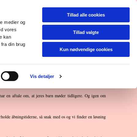
kud
Her er Villa Evigglad
Tillad alle cookies
rældre
ale medier og
ed vores
Tillad valgte
re kan
fra din brug
Kun nødvendige cookies
Vis detaljer
har en aftale om, at jeres barn møder tidligere. Og igen om
erholde åbningstiderne, så snak med os og vi finder en løsning