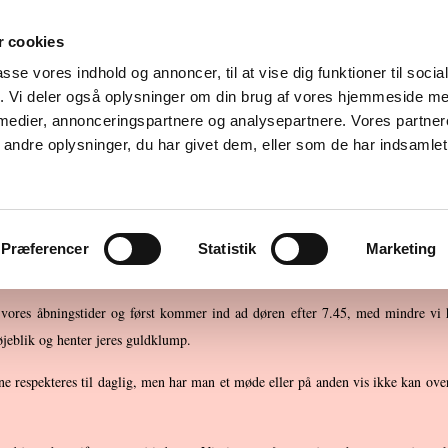
styrkede pædagogiske læreplan
Hvem er vi?
Pris og tils
 cookies
rgsel
Skriv en hilsen i gæstebogen
Information til nye fo
passe vores indhold og annoncer, til at vise dig funktioner til soci
fik. Vi deler også oplysninger om din brug af vores hjemmeside m
 medier, annonceringspartnere og analysepartnere. Vores partne
Information til nye forældre
ndre oplysninger, du har givet dem, eller som de har indsamlet 
Præferencer
Statistik
Marketing
er vores åbningstider og først kommer ind ad døren efter 7.45, med mindre vi 
øjeblik og henter jeres guldklump.
erne respekteres til daglig, men har man et møde eller på anden vis ikke kan ov