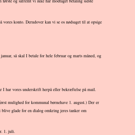
 første og såfremt vi ikke har modtaget betaling sidste
 på vores konto. Derudover kan vi se os nødsaget til at opsige
 januar, så skal I betale for hele februar og marts måned, og
r I har vores underskrift herpå eller bekræftelse på mail.
er først mulighed for kommunal børnehave 1. august.) Der er
i blive glade for en dialog omkring jeres tanker om
 1. juli.