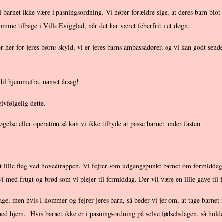
al barnet ikke være i pasningsordning. Vi hører forældre sige, at deres barn blo
omme tilbage i Villa Evigglad, når det har været feberfrit i et døgn.
r her for jeres børns skyld, vi er jeres barns ambassadører, og vi kan godt send
il hjemmefra, uanset årsag!
elvfølgelig dette.
gelse eller operation så kan vi ikke tilbyde at passe barnet under fasten.
 det lille flag ved hovedtrappen. Vi fejrer som udgangspunkt barnet om formidda
vi med frugt og brød som vi plejer til formiddag. Der vil være en lille gave til 
age, men hvis I kommer og fejrer jeres barn, så beder vi jer om, at tage barnet 
med hjem. Hvis barnet ikke er i pasningsordning på selve fødselsdagen, så holde