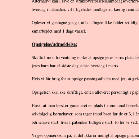
Alternativt kan I lave en straksoverførsel/sammedagsoverførs
hverdag i måneden, vil I ligeledes modtage en kærlig reminde
Oplever vi gentagne gange, at betalingen ikke falder rettidigt
samarbejdet med 1 dags varsel.
Opsigelse/udmeldelse:
Skulle I mod forventning ønske at opsige jeres barns plads fø
jeres barn har så sidste dag sidste hverdag i marts.
Hvis vi får brug for at opsige pasningsaftalen med jer, så gæ
Opsigelsen skal ske skriftligt, enten afleveret personligt i pap
Husk, at man først er garanteret en plads i kommunal børnehav
selvfølgelig børnehaver, som tager imod børn før de er 3,1 å
børnehave start, hvis I påtænker tidligere start. Jo før vi ved,
Vi gør opmærksom på, at det ikke er muligt at opsige pladsen 