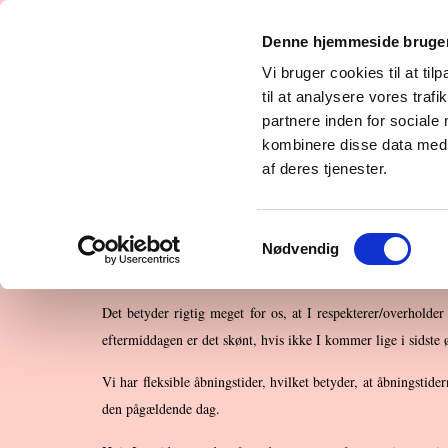
Velkommen
Hvad er privat pasning?
Den 
Denne hjemmeside bruger
Fællesskabet i Villa Evigglad
Pladsforespø
Vi bruger cookies til at til
til at analysere vores tra
partnere inden for sociale
kombinere disse data med a
af deres tjenester.
Åbningstider
Samtykkevalg
Nødvendig
Mandag-torsdag 7.45-16.00 og
fredag 7.45-15.30.
Det betyder rigtig meget for os, at I respekterer/overhold
eftermiddagen er det skønt, hvis ikke I kommer lige i sidste 
Vi har fleksible åbningstider, hvilket betyder, at åbningstid
den pågældende dag.