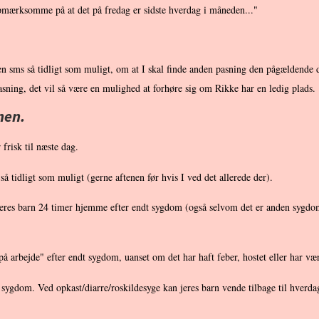
 opmærksomme på at det på fredag er sidste hverdag i måneden..."
 en sms så tidligt som muligt, om at I skal finde anden pasning den pågældende
ning, det vil så være en mulighed at forhøre sig om Rikke har en ledig plads.
nen.
 frisk til næste dag.
å tidligt som muligt (gerne aftenen før hvis I ved det allerede der).
er jeres barn 24 timer hjemme efter endt sygdom (også selvom det er anden sygdo
på arbejde" efter endt sygdom, uanset om det har haft feber, hostet eller har vær
ns sygdom. Ved opkast/diarre/roskildesyge kan jeres barn vende tilbage til hver