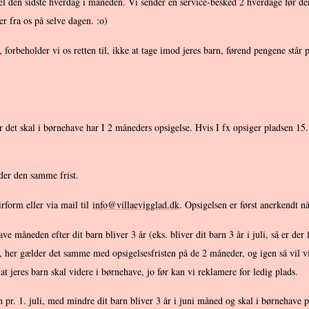
el den sidste hverdag i måneden. Vi sender en service-besked 2 hverdage før den
r fra os på selve dagen. :o)
, forbeholder vi os retten til, ikke at tage imod jeres barn, førend pengene står
r det skal i børnehave har I 2 måneders opsigelse. Hvis I fx opsiger pladsen 15.
lder den samme frist.
irform eller via mail til
info@villaevigglad.dk
. Opsigelsen er først anerkendt nå
e måneden efter dit barn bliver 3 år (eks. bliver dit barn 3 år i juli, så er d
r, her gælder det samme med opsigelsesfristen på de 2 måneder, og igen så vil v
 at jeres barn skal videre i børnehave, jo før kan vi reklamere for ledig plads.
pr. 1. juli, med mindre dit barn bliver 3 år i juni måned og skal i børnehave pr.