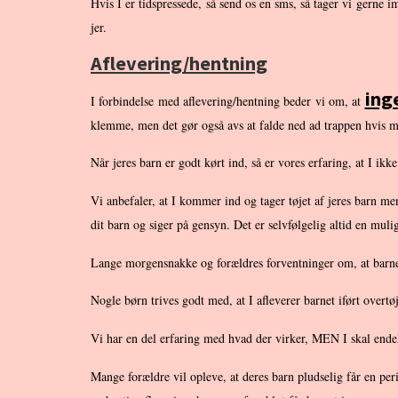
Hvis I er tidspressede, så send os en sms, så tager vi gerne 
jer.
Aflevering/hentning
ing
I forbindelse med aflevering/hentning beder vi om, at
klemme, men det gør også avs at falde ned ad trappen hvis m
Når jeres barn er godt kørt ind, så er vores erfaring, at I i
Vi anbefaler, at I kommer ind og tager tøjet af jeres barn m
dit barn og siger på gensyn. Det er selvfølgelig altid en mul
Lange morgensnakke og forældres forventninger om, at barnet
Nogle børn trives godt med, at I afleverer barnet iført overtøj 
Vi har en del erfaring med hvad der virker, MEN I skal endeli
Mange forældre vil opleve, at deres barn pludselig får en per