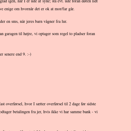
glad igen, når I er ude af syne; stå evt. ude foran døren lidt
live enige om hvornår det er ok at mor/far går.
der en sms, når jeres barn vågner fra lur.
an garagen til højre, vi optager som regel to pladser foran
er senere end 9. :-)
st overførsel, hvor I sætter overførsel til 2 dage før sidste
dtager betalingen fra jer, hvis ikke vi har samme bank - vi