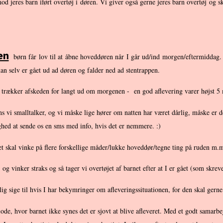
imod jeres barn iført overtøj i døren. Vi giver også gerne jeres barn overtøj 
en
børn får lov til at åbne hoveddøren når I går ud/ind morgen/eftermiddag. Vi
an selv er gået ud ad døren og falder ned ad stentrappen.
kke trækker afskeden for langt ud om morgenen - en god aflevering varer højst 5 m
ens vi smalltalker, og vi måske lige hører om natten har været dårlig, måske e
ighed at sende os en sms med info, hvis det er nemmere. :)
 skal vinke på flere forskellige måder/lukke hoveddør/tegne ting på ruden m.m.
og vinker straks og så tager vi overtøjet af barnet efter at I er gået (som skrevet
g sige til hvis I har bekymringer om afleveringssituationen, for den skal gerne
iode, hvor barnet ikke synes det er sjovt at blive afleveret. Med et godt samarb