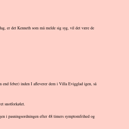
 dag, er det Kenneth som må melde sig syg, vil det være de
m end feber) inden I afleverer dem i Villa Evigglad igen, så
et snotforkølet.
dagen i pasningsordningen efter 48 timers symptomfrihed og